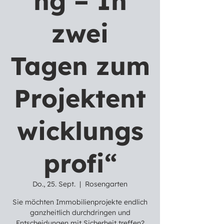
ng – In
zwei
Tagen zum
Projektent
wicklungs
profi“
Do., 25. Sept.
  |  
Rosengarten
Sie möchten Immobilienprojekte endlich
ganzheitlich durchdringen und
Entscheidungen mit Sicherheit treffen?