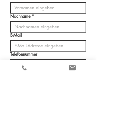
Nachname
*
E-Mail
Telefonnummer
Wie dürfen wir Ihnen helfen?
*
Immobilienentwicklung
Persönliches 1:1 Gespräch
Telefontermin
Angebotserstellung
Sonstiges
Ihre Nachricht