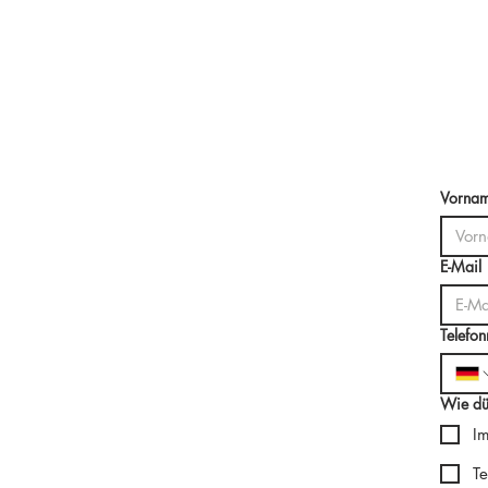
Vorna
E-Mail
Telefo
Wie dü
I
Te