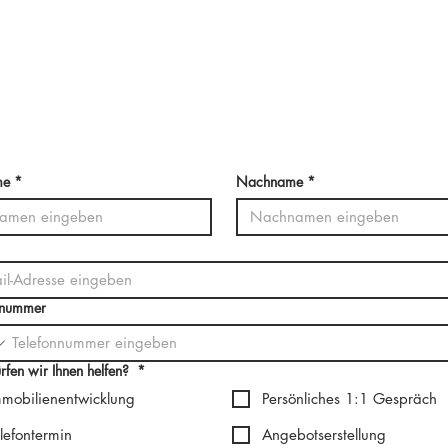
Wir haben Ihr Interesse geweckt?
Kontaktieren Sie uns!
me
*
Nachname
*
nnummer
rfen wir Ihnen helfen?
*
mmobilienentwicklung
Persönliches 1:1 Gespräch
lefontermin
Angebotserstellung