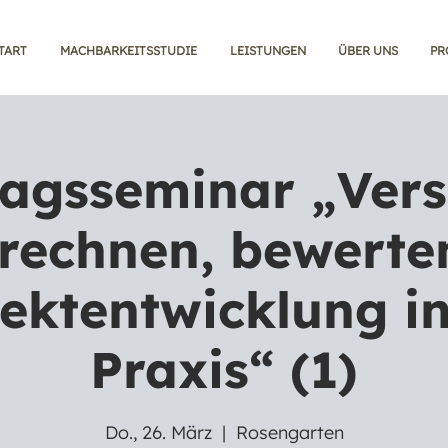
TART
MACHBARKEITSSTUDIE
LEISTUNGEN
ÜBER UNS
PR
agsseminar „Vers
rechnen, bewerte
jektentwicklung in
Praxis“ (1)
Do., 26. März
  |  
Rosengarten