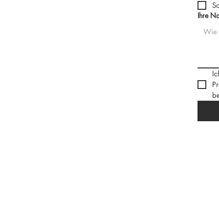
So
Ihre Na
Ic
Pr
b