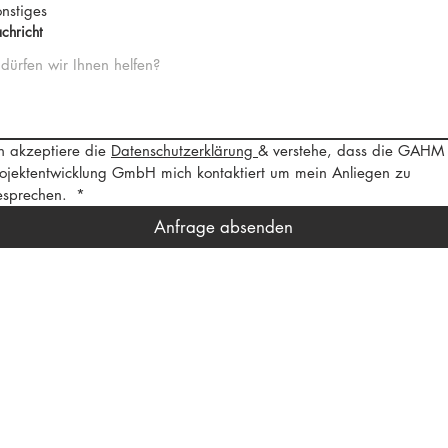
nstiges
chricht
h akzeptiere die 
Datenschutzerklärung 
& verstehe, dass die GAHM 
ojektentwicklung GmbH mich kontaktiert um mein Anliegen zu 
esprechen. 
*
Anfrage absenden
GAHM Projektentwicklung
GmbH & Co. KG
Lindenbrunnen 3/2
74538 Rosengarten