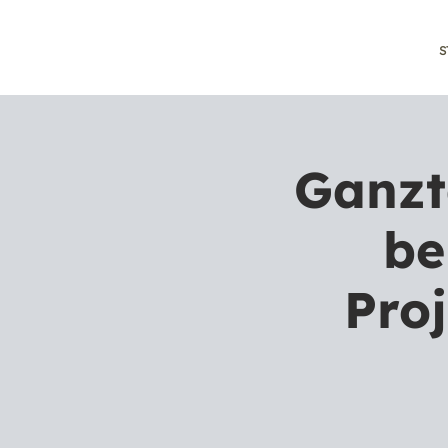
S
Ganzt
be
Pro