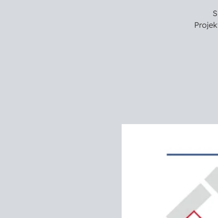
S
Projek