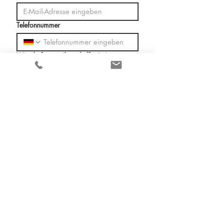
Telefonnummer
Wie dürfen wir Ihnen helfen?
*
Immobilienentwicklung
Persönliches 1:1 Gespräch
Telefontermin
Angebotserstellung
Sonstiges
Ihre Nachricht
Ich akzeptiere die 
Datenschutzerklärung 
& 