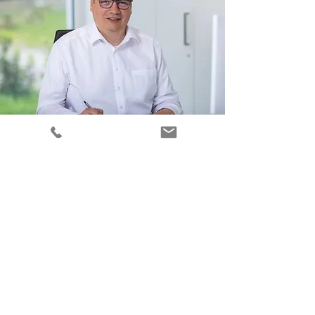
Machbarkeitsstudien und
Potenzialanalysen
Wir prüfen die
Realisierbarkeit
Ihres Projekts
und zeigen
Chancen
und Optimierungsmöglichkeiten